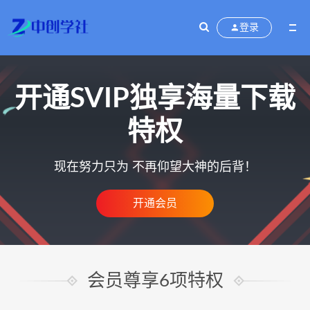
登录
开通SVIP独享海量下载
特权
现在努力只为 不再仰望大神的后背！
开通会员
会员尊享6项特权