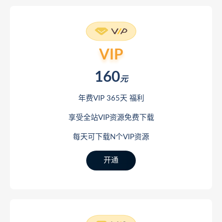
VIP
160
元
年费VIP 365天 福利
享受全站VIP资源免费下载
每天可下载N个VIP资源
开通