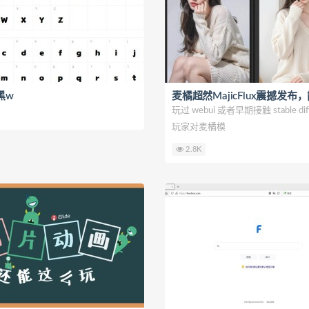
黑w
玩过 webui 或者早期接触 stable diff
玩家对麦橘模
2.8K