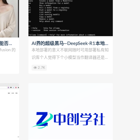
麦橘超然MajicFlux震撼发布，能否能再续SD1.5的辉煌？对比测评！
AI界的超级黑马—DeepSeek-R1本地部署
usion 的
本地部署的意义不联网随时可用部署私有知
识库个人觉得下个小模型当作翻译器还是很
不错
2.7K