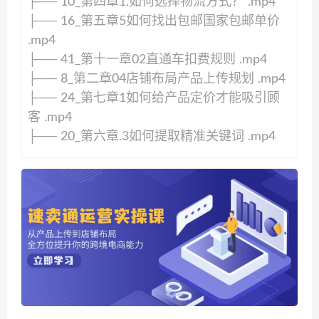
├── 10_第四章1.如何选择物流方式？ .mp4
├── 16_第五章5如何找出包邮国家包邮单价
.mp4
├── 41_第十一章02直通车扣费规则 .mp4
├── 8_第二章04店铺布局产品上传规划 .mp4
├── 24_第七章1如何给产品定价才能吸引顾
客 .mp4
├── 20_第六章.3如何提取精准关键词 .mp4